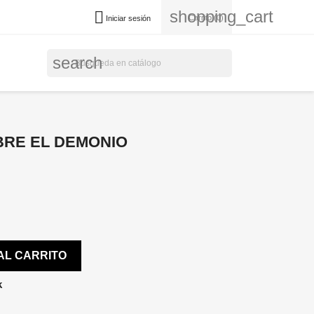
shopping_cart

Carrito
(0)
Iniciar sesión
search
BRE EL DEMONIO
AL CARRITO
k