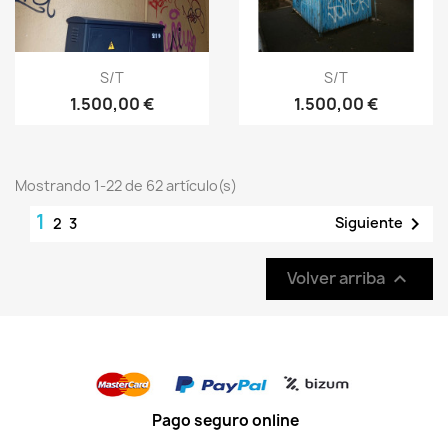
S/T
S/T
1.500,00 €
1.500,00 €
Mostrando 1-22 de 62 artículo(s)
1

Siguiente
2
3
Volver arriba

Pago seguro online