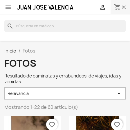
shopping_cart


(0)
search
Inicio
Fotos
FOTOS
Resultado de caminatas y errabundeos, de viajes, idas y
venidas.

Relevancia
Mostrando 1-22 de 62 artículo(s)
favorite_border
favorite_border