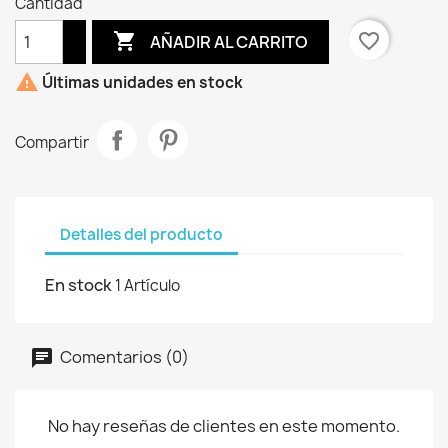
Cantidad

favorite_border
AÑADIR AL CARRITO

Últimas unidades en stock
Compartir
Detalles del producto
En stock
1 Artículo
Comentarios (0)
No hay reseñas de clientes en este momento.