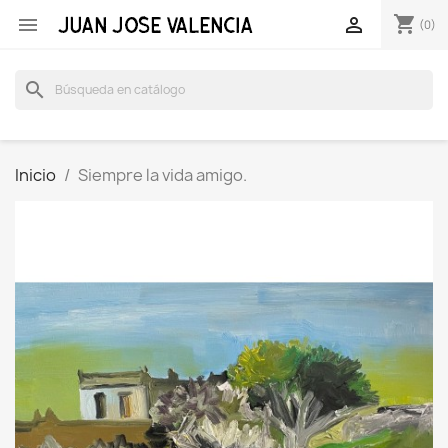
shopping_cart


(0)
search
Inicio
Siempre la vida amigo.