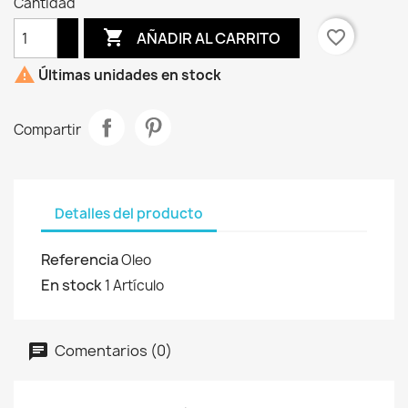
Cantidad

favorite_border
AÑADIR AL CARRITO

Últimas unidades en stock
Compartir
Detalles del producto
Referencia
Oleo
En stock
1 Artículo
Comentarios (0)