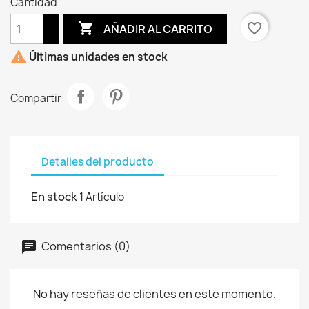
Cantidad

favorite_border
AÑADIR AL CARRITO

Últimas unidades en stock
Compartir
Detalles del producto
En stock
1 Artículo
Comentarios (0)
No hay reseñas de clientes en este momento.