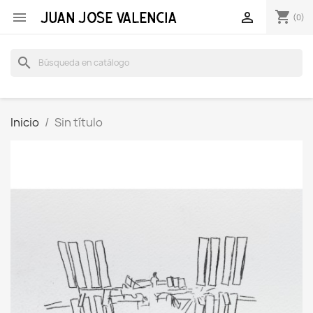
shopping_cart


(0)
search
Inicio
Sin título