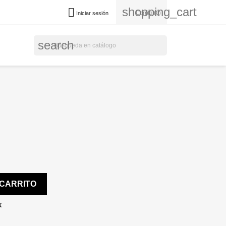
shopping_cart

Carrito
(0)
Iniciar sesión
search
 CARRITO
k