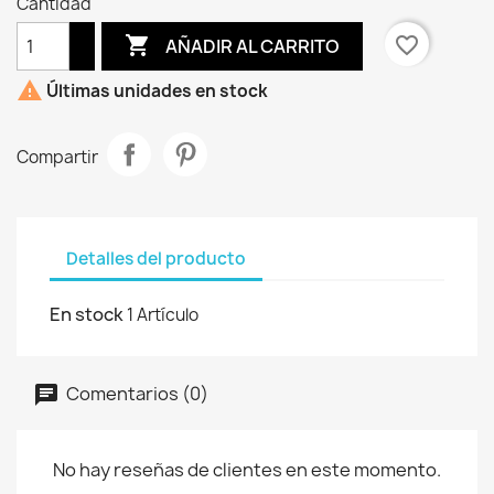
Cantidad

favorite_border
AÑADIR AL CARRITO

Últimas unidades en stock
Compartir
Detalles del producto
En stock
1 Artículo
Comentarios (0)
No hay reseñas de clientes en este momento.