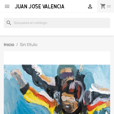
shopping_cart


(0)
search
Inicio
Sin título