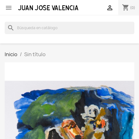
shopping_cart


(0)
search
Inicio
Sin título