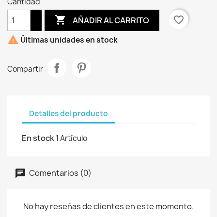
Cantidad

favorite_border
AÑADIR AL CARRITO

Últimas unidades en stock
Compartir
Detalles del producto
En stock
1 Artículo
Comentarios (0)
No hay reseñas de clientes en este momento.