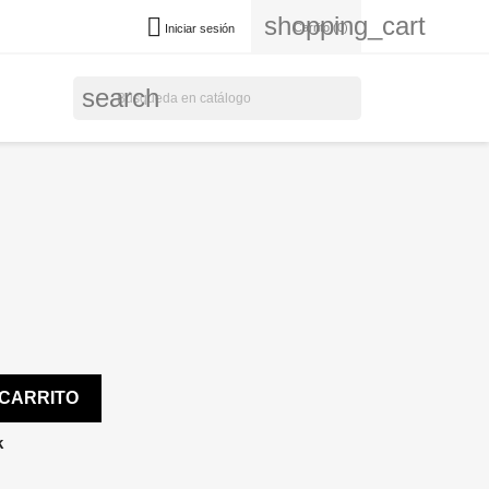
shopping_cart

Carrito
(0)
Iniciar sesión
search
 CARRITO
k