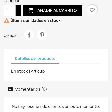
Cantidad

favorite_border
AÑADIR AL CARRITO

Últimas unidades en stock
Compartir
Detalles del producto
En stock
1 Artículo
Comentarios (0)
No hay reseñas de clientes en este momento.