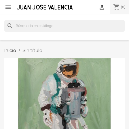
shopping_cart


(0)
search
Inicio
Sin título