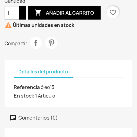
Cantidad

favorite_border
AÑADIR AL CARRITO

Últimas unidades en stock
Compartir
Detalles del producto
Referencia
óleo13
En stock
1 Artículo
Comentarios (0)