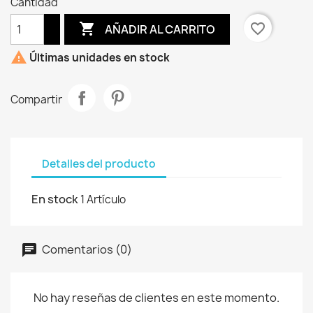
Cantidad

favorite_border
AÑADIR AL CARRITO

Últimas unidades en stock
Compartir
Detalles del producto
En stock
1 Artículo
Comentarios (0)
No hay reseñas de clientes en este momento.