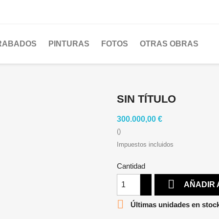
RABADOS
PINTURAS
FOTOS
OTRAS OBRAS
SIN TÍTULO
300.000,00 €
()
Impuestos incluidos
Cantidad

AÑADIR 

Últimas unidades en stoc