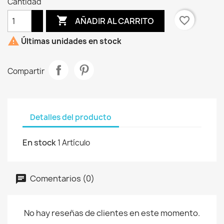
Cantidad

favorite_border
AÑADIR AL CARRITO

Últimas unidades en stock
Compartir
Detalles del producto
En stock
1 Artículo
Comentarios (0)
No hay reseñas de clientes en este momento.