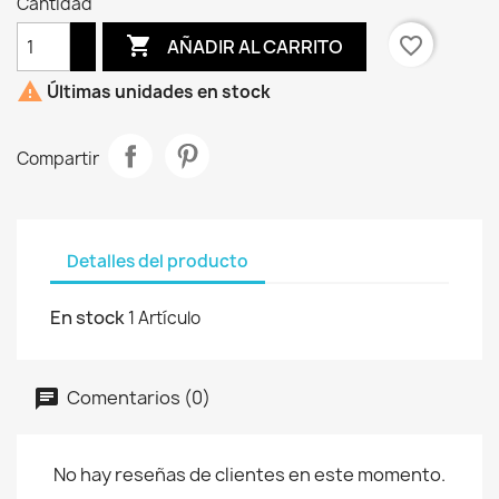
Cantidad

favorite_border
AÑADIR AL CARRITO

Últimas unidades en stock
Compartir
Detalles del producto
En stock
1 Artículo
Comentarios (0)
No hay reseñas de clientes en este momento.