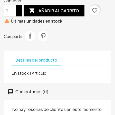
Cantidad

favorite_border
AÑADIR AL CARRITO

Últimas unidades en stock
Compartir
Detalles del producto
En stock
1 Artículo
Comentarios (0)
No hay reseñas de clientes en este momento.