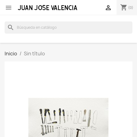
shopping_cart


(0)
search
Inicio
Sin título