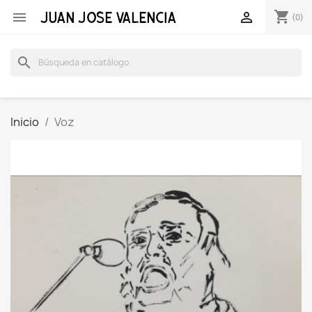
shopping_cart


(0)
search
Inicio
Voz