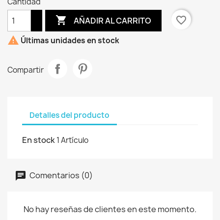
Cantidad

favorite_border
AÑADIR AL CARRITO

Últimas unidades en stock
Compartir
Detalles del producto
En stock
1 Artículo
Comentarios (0)
No hay reseñas de clientes en este momento.