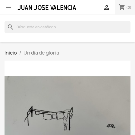
shopping_cart


(0)
search
Inicio
Un día de gloria