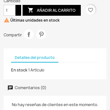
Cantidad

favorite_border
AÑADIR AL CARRITO

Últimas unidades en stock
Compartir
Detalles del producto
En stock
1 Artículo
Comentarios (0)
No hay reseñas de clientes en este momento.