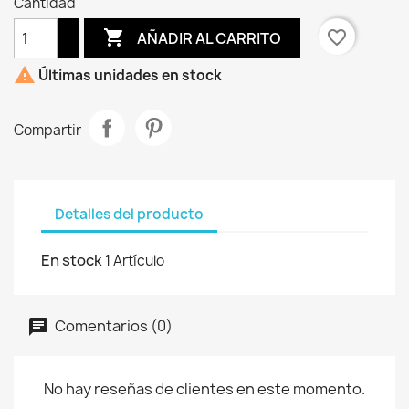
Cantidad

favorite_border
AÑADIR AL CARRITO

Últimas unidades en stock
Compartir
Detalles del producto
En stock
1 Artículo
Comentarios (0)
No hay reseñas de clientes en este momento.