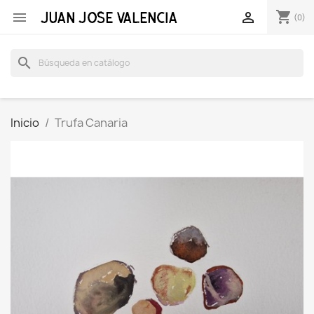
shopping_cart


(0)
search
Inicio
Trufa Canaria