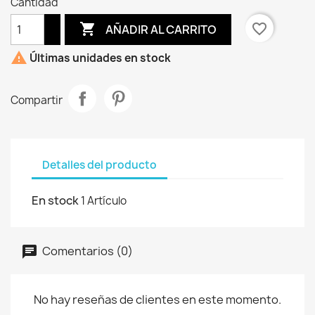
Cantidad

favorite_border
AÑADIR AL CARRITO

Últimas unidades en stock
Compartir
Detalles del producto
En stock
1 Artículo
Comentarios (0)
No hay reseñas de clientes en este momento.