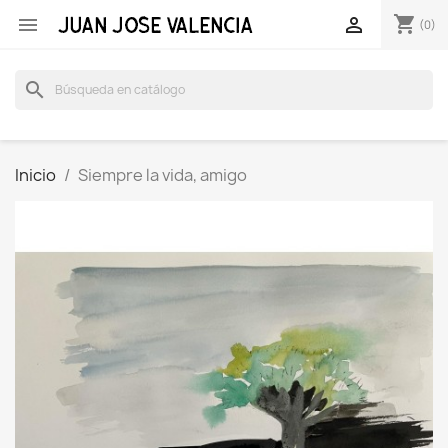
shopping_cart


(0)
search
Inicio
Siempre la vida, amigo