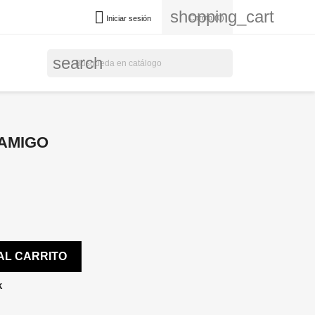
shopping_cart

Carrito
(0)
Iniciar sesión
search
 AMIGO
AL CARRITO
k