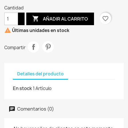
Cantidad

favorite_border
AÑADIR AL CARRITO

Últimas unidades en stock
Compartir
Detalles del producto
En stock
1 Artículo
Comentarios (0)