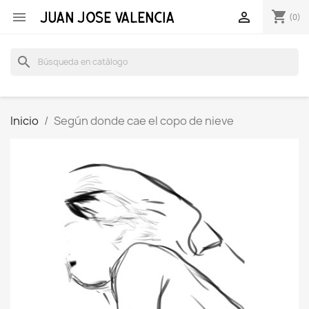
shopping_cart


(0)
search
Inicio
Según donde cae el copo de nieve