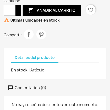
Cantidad

favorite_border
AÑADIR AL CARRITO

Últimas unidades en stock
Compartir
Detalles del producto
En stock
1 Artículo
Comentarios (0)
No hay reseñas de clientes en este momento.