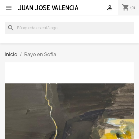
shopping_cart


(0)
search
Inicio
Rayo en Sofía