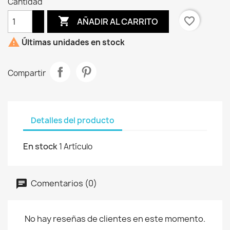
Cantidad

favorite_border
AÑADIR AL CARRITO

Últimas unidades en stock
Compartir
Detalles del producto
En stock
1 Artículo
Comentarios (0)
No hay reseñas de clientes en este momento.