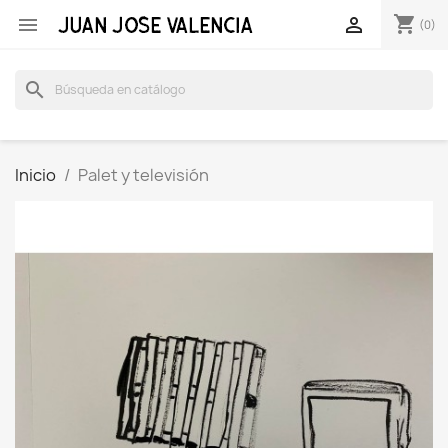
shopping_cart


(0)
search
Inicio
Palet y televisión