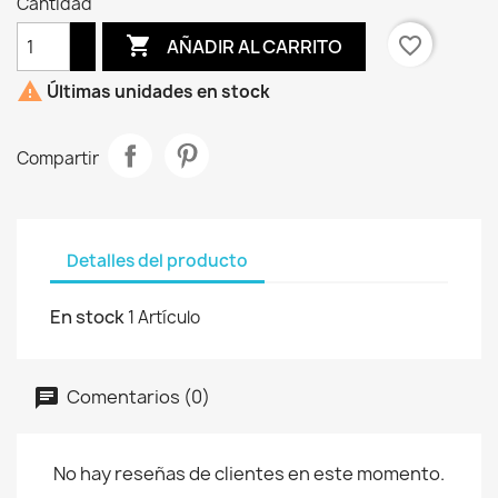
Cantidad

favorite_border
AÑADIR AL CARRITO

Últimas unidades en stock
Compartir
Detalles del producto
En stock
1 Artículo
Comentarios (0)
No hay reseñas de clientes en este momento.