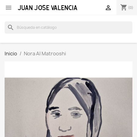
shopping_cart


(0)
search
Inicio
Nora Al Matrooshi