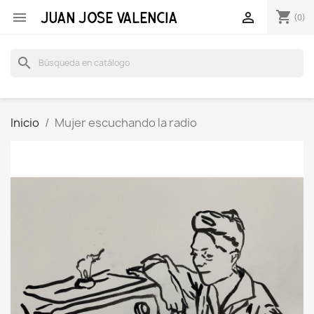
shopping_cart


(0)
search
Inicio
Mujer escuchando la radio