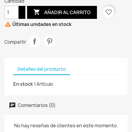
Cantidad

favorite_border
AÑADIR AL CARRITO

Últimas unidades en stock
Compartir
Detalles del producto
En stock
1 Artículo
Comentarios (0)
No hay reseñas de clientes en este momento.