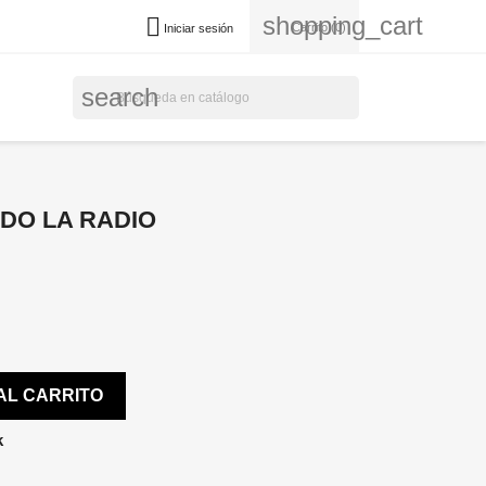
shopping_cart

Carrito
(0)
Iniciar sesión
search
DO LA RADIO
AL CARRITO
k