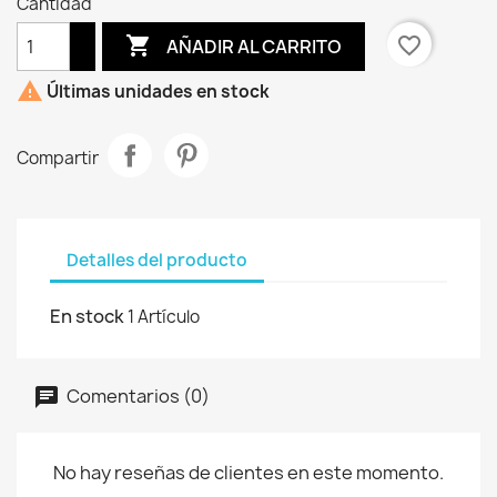
Cantidad

favorite_border
AÑADIR AL CARRITO

Últimas unidades en stock
Compartir
Detalles del producto
En stock
1 Artículo
Comentarios (0)
No hay reseñas de clientes en este momento.