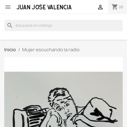
shopping_cart


(0)
search
Inicio
Mujer escuchando la radio