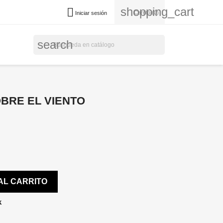
shopping_cart

Carrito
(0)
Iniciar sesión
search
OBRE EL VIENTO
AL CARRITO
k