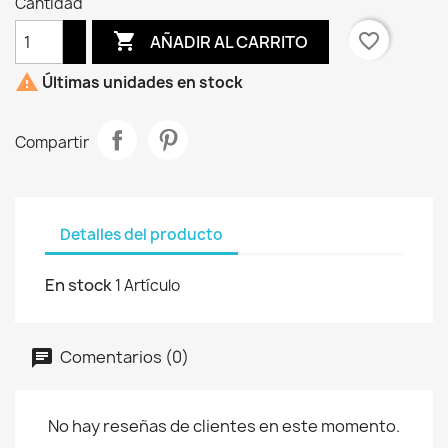
Cantidad

favorite_border
AÑADIR AL CARRITO

Últimas unidades en stock
Compartir
Detalles del producto
En stock
1 Artículo
Comentarios (0)
No hay reseñas de clientes en este momento.