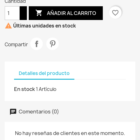
Cantidad

favorite_border
AÑADIR AL CARRITO

Últimas unidades en stock
Compartir
Detalles del producto
En stock
1 Artículo
Comentarios (0)
No hay reseñas de clientes en este momento.