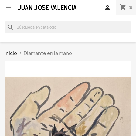
shopping_cart


(0)
search
Inicio
Diamante en la mano