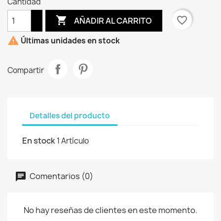
Cantidad

favorite_border
AÑADIR AL CARRITO

Últimas unidades en stock
Compartir
Detalles del producto
En stock
1 Artículo
Comentarios (0)
No hay reseñas de clientes en este momento.