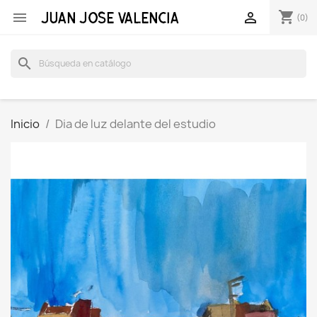
shopping_cart


(0)
search
Inicio
Dia de luz delante del estudio