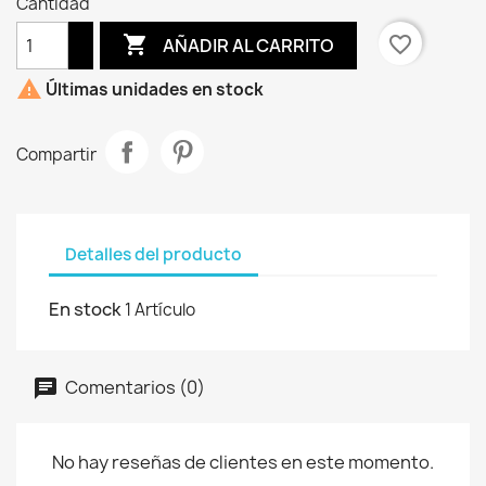
Cantidad

favorite_border
AÑADIR AL CARRITO

Últimas unidades en stock
Compartir
Detalles del producto
En stock
1 Artículo
Comentarios (0)
No hay reseñas de clientes en este momento.