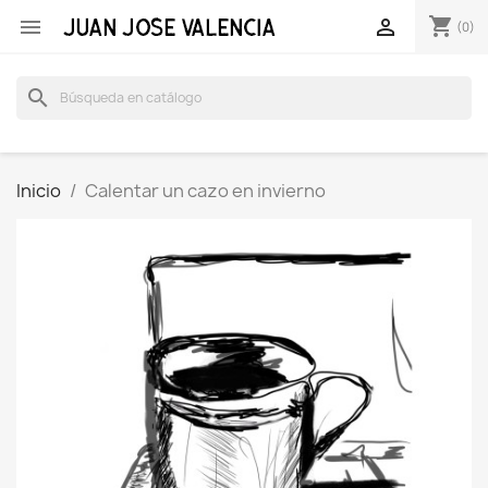
shopping_cart


(0)
search
Inicio
Calentar un cazo en invierno